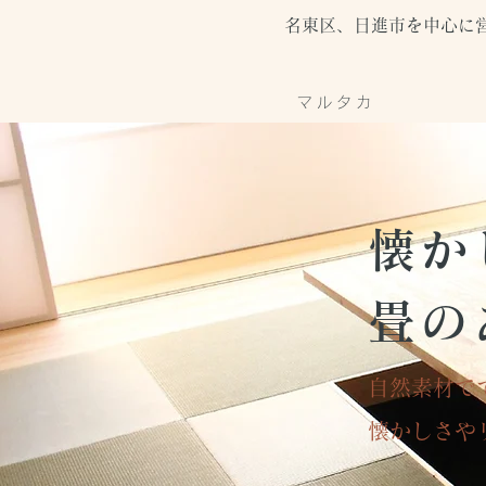
名東区、日進市を中心に
マルタカ
懐か
畳の
自然素材で
懐かしさや