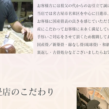
お客様方には祖父の代からのお引立て誠
当店では名古屋市名東区を中心に日進市
お客様に国産畳表の良さを感じていただ
産にこだわってお客様に末永く満足して
手厚いご対応をさせて頂くため奮闘して
国産畳／新築畳・縁なし畳(琉球畳)・和
裏返し・古畳処分などございましたらお
畳店のこだわり