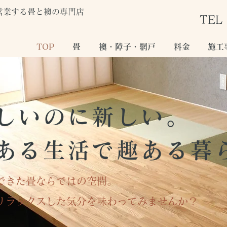
営業する畳と襖の専門店
TEL 
TOP
畳
襖・障子・網戸
料金
施工
しいのに新しい。
ある生活で趣ある暮
できた畳ならではの空間。
リラックスした気分を味わってみませんか？