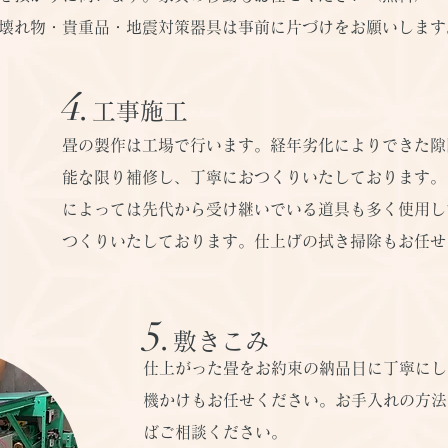
壊れ物・貴重品・地震対策器具は事前に片づけをお願いします
4.
工事施工
畳の製作は工場で行います。経年劣化によりできた隙
能な限り補修し、丁寧におつくりいたしております。
によっては先代から受け継いでいる道具も多く使用し
つくりいたしております。仕上げの拭き掃除もお任せ
​5.
敷きこみ
仕上がった畳をお約束の納品日に丁寧にし
機かけもお任せください。お手入れの方法
ばご相談ください。